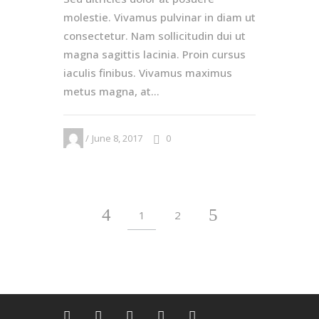
molestie. Vivamus pulvinar in diam ut
consectetur. Nam sollicitudin dui ut
magna sagittis lacinia. Proin cursus
iaculis finibus. Vivamus maximus
metus magna, at...
June 8, 2017
0
1
2