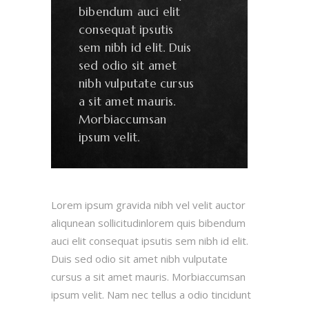
bibendum auci elit
consequat ipsutis
sem nibh id elit. Duis
sed odio sit amet
nibh vulputate cursus
a sit amet mauris.
Morbiaccumsan
ipsum velit.
Lorem ipsum gravida nibh vel velit auctor
aliqunean sollicitudinlorem quis bibendum
auci elit consequat ipsutis sem nibh id elit.
Duis sed odio sit amet nibh vulputate
cursus a sit amet mauris. Morbiaccumsan
ipsum velit. Nam nec tellus a odio tincidunt