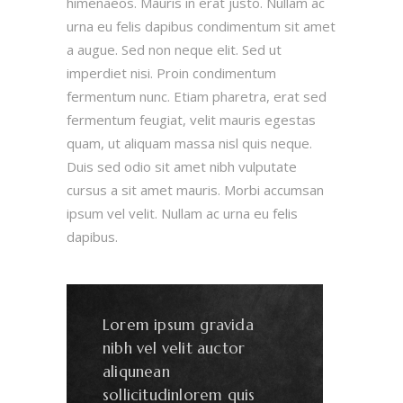
himenaeos. Mauris in erat justo. Nullam ac
urna eu felis dapibus condimentum sit amet
a augue. Sed non neque elit. Sed ut
imperdiet nisi. Proin condimentum
fermentum nunc. Etiam pharetra, erat sed
fermentum feugiat, velit mauris egestas
quam, ut aliquam massa nisl quis neque.
Duis sed odio sit amet nibh vulputate
cursus a sit amet mauris. Morbi accumsan
ipsum vel velit. Nullam ac urna eu felis
dapibus.
Lorem ipsum gravida
nibh vel velit auctor
aliqunean
sollicitudinlorem quis