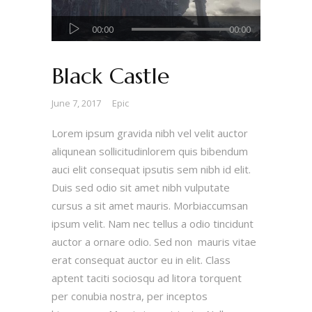
Audio
00:00
00:00
Player
Black Castle
June 7, 2017
Epic
Lorem ipsum gravida nibh vel velit auctor
aliqunean sollicitudinlorem quis bibendum
auci elit consequat ipsutis sem nibh id elit.
Duis sed odio sit amet nibh vulputate
cursus a sit amet mauris. Morbiaccumsan
ipsum velit. Nam nec tellus a odio tincidunt
auctor a ornare odio. Sed non mauris vitae
erat consequat auctor eu in elit. Class
aptent taciti sociosqu ad litora torquent
per conubia nostra, per inceptos